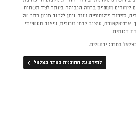
ם לימודים מעשיים ברמה הגבוהה ביותר לצד תשתית
ה, ספרות פילוסופיה ועוד. ניתן ללמוד מגוון רחב של
, ארכיטקטורה, עיצוב קרמי וזכוכית, עיצוב תעשייתי,
רת חזותית.
צלאל במרכז ירושלים.
למידע על התוכנית באתר בצלאל
keyboard_arrow_left